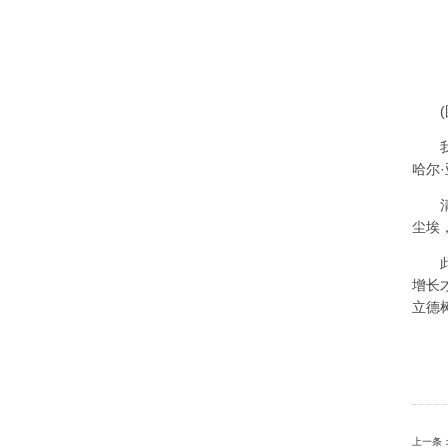
哈尔
尘埃
增长
立德
上一条