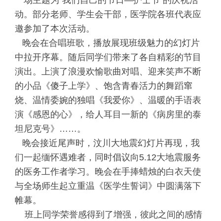
一场主题为“我们自己的节日—护士节”的庆祝活
动。部分老师、学生会干部，医学院各班代表应
邀参加了本次活动。
晚会在合唱班歌，播放展现班级魅力的幻灯片
中拉开序幕。
随后同学们带来了各自精彩的节目
演出。上演了浪漫欢愉歌曲对唱、迎来笑声不断
的小品《傻子上学》、饱含青春活力的舞蹈窜
烧、温情委婉的独唱《我爱你》、温暖的手语表
演《感恩的心》，给人耳目一新的《病房里的泰
坦尼克号》……。
晚会接近尾声时，
汶川大地震幻灯片再现，我
们一起
缅怀遇难者，同时倡议向5.12大地震服务
的医务工作者学习。晚会在手捧蜡烛的白衣天使
与全场师生起立重温《医学生誓词》中圆满落下
帷幕。
班上同学荣誉感得到了增强，彼此之间的感情