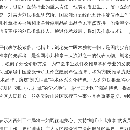
要求，也是中医药行业的重大责任。他表示省卫生厅、省中医药
究，对吉大刘氏推拿研究所、国家湖湘五经配五针推流传承工作
儿推拿相关书籍和相关音像制品的出品予以重点支持。他希望全
培养更多的刘氏推拿传人。通过传承发展，将刘氏推拿技术进一
平代表学校致辞。他指出，刘老先生医术独树一帜，是国内少有
推拿的先驱者，是全国小儿推拿三大流派之一的代表人物。刘老先
”，独创了分经诊脉方法，为中医事业及针灸推拿学科专业的发展
为国家级中医流派传承工作室建设单位授牌，将为“刘氏推拿流派
学术品牌，熔炼“刘氏推拿”学术体系文化特色、弘扬“刘氏推拿”学
步巩固“刘氏小儿推拿”的学术地位，彰显吉大医学院的特色，提
片区人民群众，服务武陵山片区医疗卫生事业具有重要意义。钟
。
表示湘西州卫生局将一如既往地关心、支持“刘氏小儿推拿”的发
推广工作，更好地满足广大人民群众对中医药服务的需要，更好