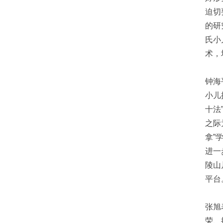
迫切
的研
氏小
术，
钟海
小儿
十法
之际
拿”
进一
陵山
平台
张旭
荣、