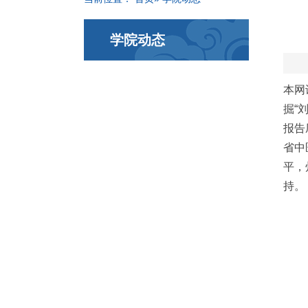
学院动态
本网
掘“
报告
省中
平，
持。