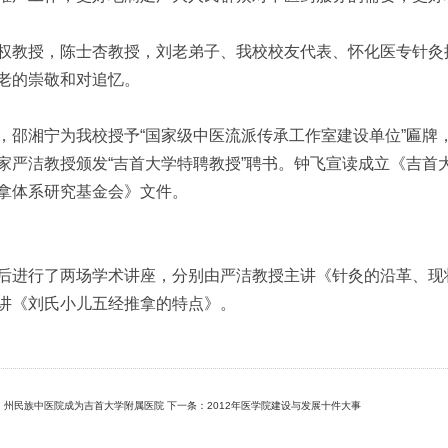
权教授，陈士杏教授，刘老弟子、我校校友代表、怀化医专针灸
老的崇敬和对追忆。
，邵湘宁为我校授予“国家级中医流派传承工作室建设单位”匾牌
家严洁教授颁发“吉首大学特聘教授”聘书。钟飞宣读成立《吉首
拿体系研究基金会》文件。
后进行了两场学术讲座，分别由严洁教授主讲《针灸的沿革、现
讲《刘氏小儿五经推拿的特点》。
：州民族中医院成为吉首大学附属医院
下一条：2012年医学院建设与发展十件大事