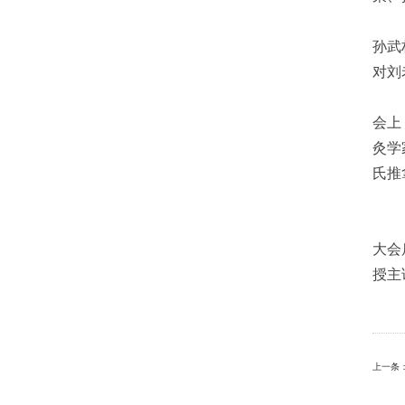
孙武
对刘
会上
灸学
氏推
大会
授主
上一条