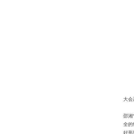
大会
邵湘
全的
好形