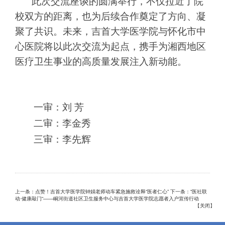
此次交流座谈的圆满举行，不仅拉近了院
校双方的距离，也为后续合作奠定了方向、凝
聚了共识。未来，吉首大学医学院与怀化市中
心医院将以此次交流为起点，携手为湘西地区
医疗卫生事业的高质量发展注入新动能。
一审：刘 芳
二审：李金秀
三审：李先辉
上一条：点赞！吉首大学医学院钟娟老师动车紧急施救诠释“医者仁心”
下一条：“医社联
动·健康敲门“——峒河街道社区卫生服务中心与吉首大学医学院志愿者入户宣传行动
【
关闭
】