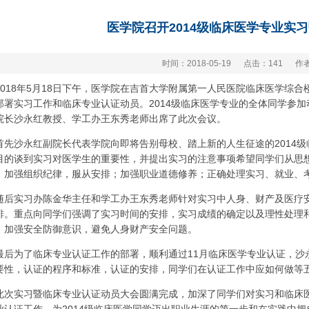
医学院召开2014级临床医学专业实
时间：2018-05-19
点击：
141
作
2018年5月18日下午，医学院在吉首大学附属第一人民医院临床医学综
部署实习工作和临床专业认证动员。2014级临床医学专业的全体同学参
院长沙永红教授、学工办王东秀老师出席了此次会议。
首先沙永红副院长代表学院向即将告别母校、踏上新的人生征途的2014
目的谈到实习对医学生的重要性，并提出实习的注意事项希望同学们从思
、加强组织纪律，服从安排；加强职业道德修养；正确处理实习、就业、
随后实习办陈金华主任和学工办王东秀老师针对实习中人身、财产及医疗
排。重点向同学们强调了实习时间的安排，实习成绩的确定以及理性处理
，加强安全防御意识，避免人身财产安全问题。
最后为了临床专业认证工作的部署，顺利通过11月临床医学专业认证，沙
要性，认证的程序和标准，认证的安排，同学们在认证工作中应如何做等
此次实习暨临床专业认证动员大会圆满完成，加深了同学们对实习和临床