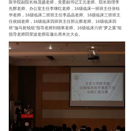
医学院副院长秧茂盛老师，党委副书记王元老师、院长助理李
先辉老师、办公室主任李继红老师，16级临床一班班主任张钰
华老师，16级临床二班班主任李晶晶老师、16级临床三班班主
任侯娟老师，16级临床四班班主任郭云辉老师、16级临床四
班“伽马射线组”指导老师刘细寒老师、16级临床六班“梦之翼”组
指导老师田荣波老师应邀出席本次大会。