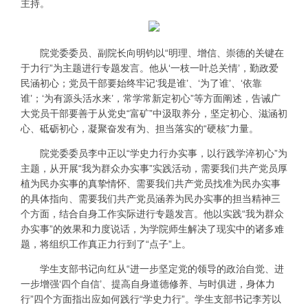
主持。
院党委委员、副院长向明钧以“明理、增信、崇德的关键在
于力行”为主题进行专题发言。他从‘一枝一叶总关情’，勤政爱
民涵初心；党员干部要始终牢记‘我是谁’、‘为了谁’、‘依靠
谁’；‘为有源头活水来’，常学常新定初心”等方面阐述，告诫广
大党员干部要善于从党史“富矿”中汲取养分，坚定初心、滋涵初
心、砥砺初心，凝聚奋发有为、担当落实的“硬核”力量。
院党委委员李中正以“学史力行办实事，以行践学淬初心”为
主题，从开展“我为群众办实事”实践活动，需要我们共产党员厚
植为民办实事的真挚情怀、需要我们共产党员找准为民办实事
的具体指向、需要我们共产党员涵养为民办实事的担当精神三
个方面，结合自身工作实际进行专题发言。他以实践“我为群众
办实事”的效果和力度说话，为学院师生解决了现实中的诸多难
题，将组织工作真正力行到了“点子”上。
学生支部书记向红从“进一步坚定党的领导的政治自觉、进
一步增强‘四个自信’、提高自身道德修养、与时俱进，身体力
行”四个方面指出应如何践行“学史力行”。学生支部书记李芳以