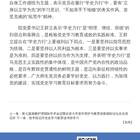
自身工作感悟为主题，表示党员在履行“学史力行”中，要有“立
身以立学为先”的学习意识、“不如亲手下地锄”的务实作风、攻
坚克难的“拓荒牛”精神。
院党委书记王群立表示“学史力行”是“明理、增信、崇德”的
归宿点和落脚点，是检验党史学习教育成效的实践标准。王群
立提出在“学史力行”上要做到以下四点。一是要坚持以指导思想
为统领。二是要坚持以人民利益为根本。三是要坚持以实事求
是为准则。四是要坚持以担当作为为支撑。并表明“学史力行”是
马克思主义实践性的集中体现，是中国共产党内在性的政治品
格，是百年辉煌史贯通性的鲜明主题，是迈向新征程持续性的
必然要求，广大师生党员务必要学好党史、以力践行，为加强
党的建设、实现党史学习教育目标要求而努力奋斗。
上一条：第七届湘雅护理国际学术会议暨吉首大学老年照护与教育创新国际论坛在吉首
召开
下一条：医学院召开党史学习教育读书班学习
【
关闭
】