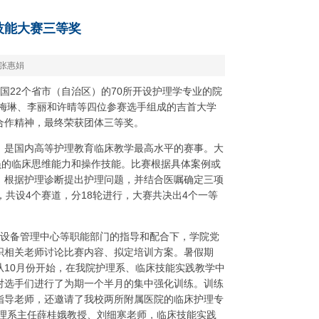
技能大赛三等奖
张惠娟
国
22
个省市（自治区）的
70
所开设护理学专业的院
梅琳、李丽和许晴等四位参赛选手组成的吉首大学
合作精神，最终荣获团体三等奖。
，是国内高等护理教育临床教学最高水平的赛事。大
员的临床思维能力和操作技能。比赛根据具体案例或
，根据护理诊断提出护理问题，并结合医嘱确定三项
，共设
4
个赛道，分
18
轮进行，大赛共决出
4
个一等
设备管理中心等职能部门的指导和配合下，学院党
织相关老师讨论比赛内容、拟定培训方案。暑假期
从
10
月份开始，在我院护理系、临床技能实践教学中
对选手们进行了为期一个半月的集中强化训练。训练
指导老师，还邀请了我校两所附属医院的临床护理专
理系主任薛桂娥教授、刘细寒老师，临床技能实践