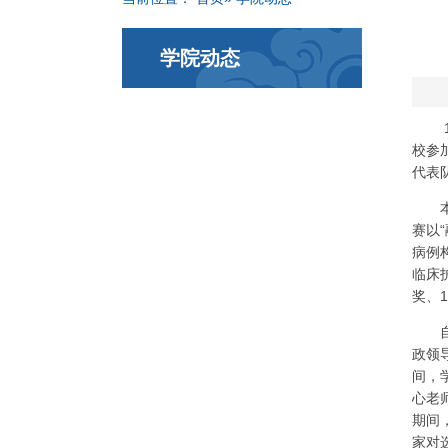
学院动态
校参
代表
赛以
“
病例
临床
奖、
1
政领
间，
心老
期间
家对