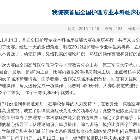
我院获首届全国护理专业本科临床
时间：2015-11-18
点击：
183
作者：
11
月
14
日，首届全国护理专业本科临床技能大赛在重庆举行，共有来自全
加了比赛。
经过一天的激烈角逐
，我院
2012
级护理学专业学生索冉冉、左
队不畏强手，顽强拼搏，凭借扎实的理论知识、熟练的操作技能和良好的
本次大赛由全国高等医学教育学会护理教育分会主办、第三军医大学承办
融合、发展、超越
”
为主题，比赛内容以案例和病例为主线，重点考核学
构设了临床护理情境，由参赛选手合作完成临床案例分析，回答有关提问
护理操作，每人选择完成一项操作，比赛时间
20
分钟。大赛以赛道式进行
2
个二等奖、
20
个三等奖和
34
个优秀奖。
自
7
月份接到参赛通知后，在学校领导的大力支持下，在教务处、实验室与
导高度重视，成立了以谭敦勇院长为组长的领导小组，党委书记陈正英组
学院组织举办了护理专业本科临床技能大赛的选拔赛，确定了参赛选手，
师的精心指导下，从理论知识、单项操作、综合训练、模拟比赛四个阶段
，学院领导和有关职能部门多次亲临现场检查技能训练情况并慰问选手和
选手们进行了指导。
11
月
12
日，由向志钢副院长带队赴重庆参加比赛，护