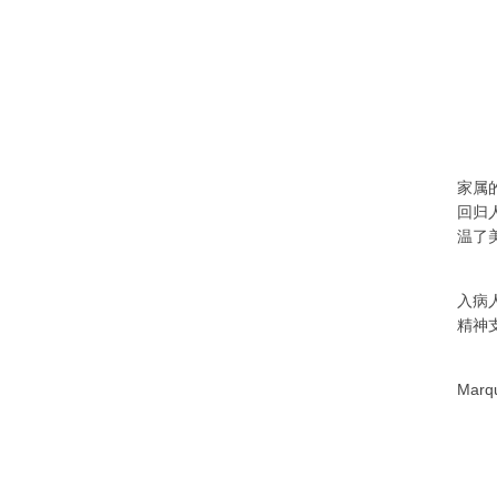
家属
回归
温了
入病
精神
Ma