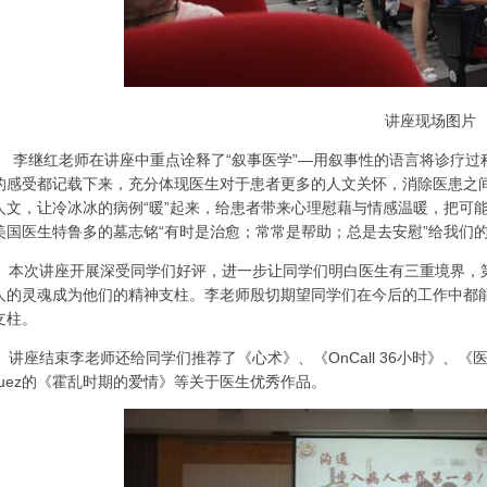
讲座现场图片
李继红老师在讲座中重点诠释了“叙事医学”—用叙事性的语言将诊疗过
的感受都记载下来，充分体现医生对于患者更多的人文关怀，消除医患之
人文，让冷冰冰的病例“暖”起来，给患者带来心理慰藉与情感温暖，把可
美国医生特鲁多的墓志铭“有时是治愈；常常是帮助；总是去安慰”给我们
本次讲座开展深受同学们好评，进一步让同学们明白医生有三重境界，
人的灵魂成为他们的精神支柱。李老师殷切期望同学们在今后的工作中都
支柱。
讲座结束李老师还给同学们推荐了《心术》、《OnCall 36小时》、《医
rquez的《霍乱时期的爱情》等关于医生优秀作品。