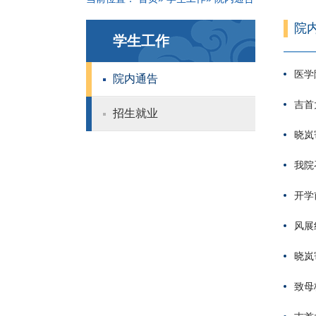
院
学生工作
医学
院内通告
吉首
招生就业
晓岚
我院
开学
风展
晓岚
致母